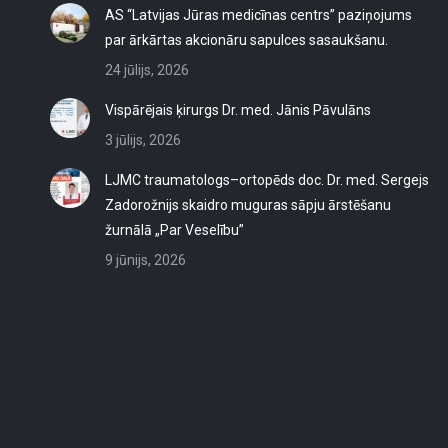
AS “Latvijas Jūras medicīnas centrs” paziņojums
par ārkārtas akcionāru sapulces sasaukšanu.
24 jūlijs, 2026
Vispārējais ķirurgs Dr. med. Jānis Pāvulāns
3 jūlijs, 2026
LJMC traumatologs–ortopēds doc. Dr. med. Sergejs
Zadorožnijs skaidro muguras sāpju ārstēšanu
žurnālā „Par Veselību”
9 jūnijs, 2026