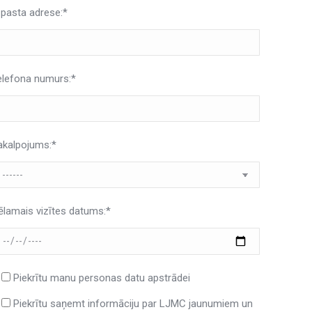
-pasta adrese:*
elefona numurs:*
akalpojums:*
ēlamais vizītes datums:*
Piekrītu manu personas datu apstrādei
Piekrītu saņemt informāciju par LJMC jaunumiem un