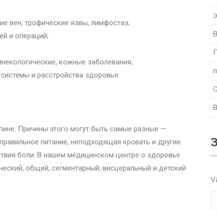
Э
е вен, трофические язвы, лимфостаз;
В
ей и операций;
П
инекологические, кожные заболевания;
п
 системы и расстройства здоровья.
В
пине. Причины этого могут быть самые разные —
правильное питание, неподходящая кровать и другие.
ствия боли. В нашем медицинском центре о здоровье
ческий, общий, сегментарный, висцеральный и детский
V