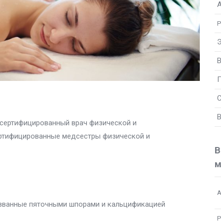
Р
Э
В
П
В
 сертифицированный врач физической и
ертифицированные медсестры физической и
В
м
А
 вызванные пяточными шпорами и кальцификацией
Р