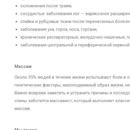
осложнения после травм;
сосудистые заболевания ног — варикозное расширени
спайки и рубцовые ткани после перенесенных болезн
заболевания уха, горла, носа, гортани;
хронические респираторные, желудочно-кишечные, г
заболевания центральной и периферической нервной
Массаж
Около 95% людей в течение жизни испытывают боли в с
генетические факторы, малоподвижный образ жизни, не
Важно вовремя заметить и устранить причины и послед
спины заботится массажист, который выполняет класси
массаж.