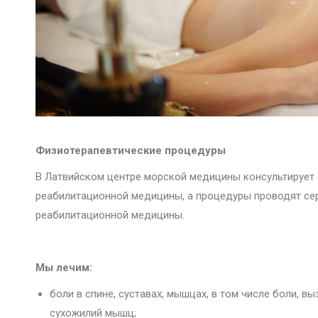
Физиотерапевтические процедуры
В Латвийском центре морской медицины консультирует
реабилитационной медицины, а процедуры проводят с
реабилитационной медицины.
Мы лечим:
боли в спине, суставах, мышцах, в том числе боли,
сухожилий мышц;