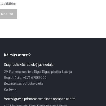
ktualitātēm
Kā mūs atrast?
Diagnostiskās radioloģijas nodaļa
29, Patversmes iela Rīga, Rīgas pilsēta, Latvija
Reģistrācija: +371 67889000
Bezmaksas autostavvieta
Karte-->
Vecmīlgrāvja primārās veselības aprūpes centrs