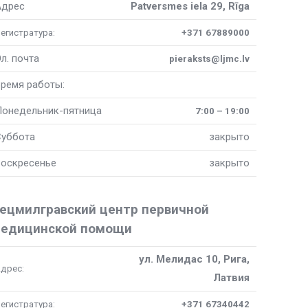
Адрес
Patversmes iela 29, Rīga
егистратура:
+371 67889000
л. почта
pieraksts@ljmc.lv
ремя работы:
онедельник-пятница
7:00 – 19:00
Суббота
закрыто
оскресенье
закрыто
ецмилгравский центр первичной
едицинской помощи
ул. Мелидас 10, Рига,
дрес:
Латвия
егистратура:
+371 67340442