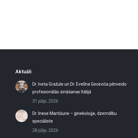
Aktuāli
Dr. Iveta Gražule un Dr. Evelīna Geceviča pilnveido
profesionālās zināšanas Itālijā
31 jūlijs, 2026
Dr. Inese Martišune – ginekoloģe, dzemdību
speciāliste
28 jūlijs, 2026