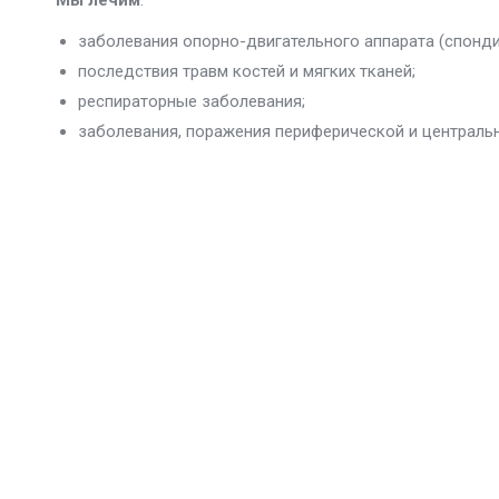
Мы лечим
:
заболевания опорно-двигательного аппарата (спонди
последствия травм костей и мягких тканей;
респираторные заболевания;
заболевания, поражения периферической и центрально