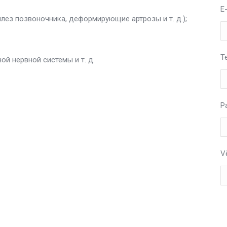
E
лез позвоночника, деформирующие артрозы и т. д.);
T
й нервной системы и т. д.
P
V