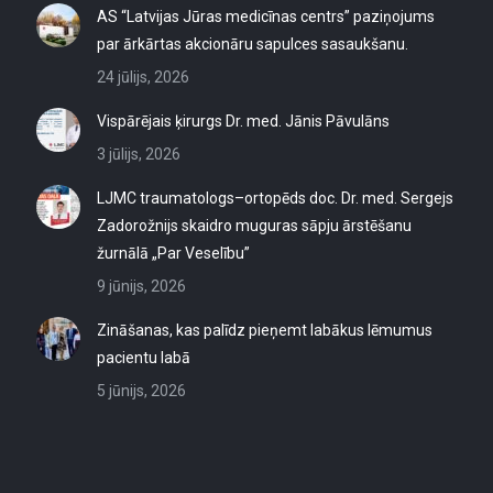
AS “Latvijas Jūras medicīnas centrs” paziņojums
par ārkārtas akcionāru sapulces sasaukšanu.
24 jūlijs, 2026
Vispārējais ķirurgs Dr. med. Jānis Pāvulāns
3 jūlijs, 2026
LJMC traumatologs–ortopēds doc. Dr. med. Sergejs
Zadorožnijs skaidro muguras sāpju ārstēšanu
žurnālā „Par Veselību”
9 jūnijs, 2026
Zināšanas, kas palīdz pieņemt labākus lēmumus
pacientu labā
5 jūnijs, 2026