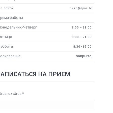
л. почта:
pvac@ljmc.lv
ремя работы:
онедельник-Четверг
8:00 – 21:00
ятница
8:00 – 21:00
Суббота
8:30 -15:00
оскресенье
закрыто
ЗАПИСАТЬСЯ НА ПРИЕМ
ārds, uzvārds:*