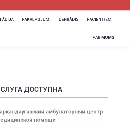
TĀCIJA
TĀCIJA
PAKALPOJUMI
PAKALPOJUMI
CENRĀDIS
CENRĀDIS
PACIENTIEM
PACIENTIEM
PAR MUMS
PAR MUMS
УСЛУГА ДОСТУПНА
аркандаугавский амбулаторный центр
едицинской помощи