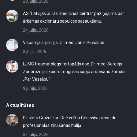
28 jūlijs, 2026
AS “Latvijas Jūras medicīnas centrs” paziņojums par
ārkārtas akcionāru sapulces sasaukšanu.
24 jūlijs, 2026
Vispārējais ķirurgs Dr. med. Jānis Pāvulāns
3 jūlijs, 2026
LJMC traumatologs–ortopēds doc. Dr. med. Sergejs
Zadorožnijs skaidro muguras sāpju ārstēšanu žurnālā
„Par Veselību”
9 jūnijs, 2026
Aktualitātes
Dr. Iveta Gražule un Dr. Evelīna Geceviča pilnveido
profesionālās zināšanas Itālijā
31 jūlijs, 2026