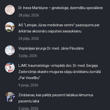
Dr. Inese Martišune – ginekoloģe, dzemdību speciāliste
28 jūlijs, 2026
AS “Latvijas Jūras medicīnas centrs” paziņojums par
ārkārtas akcionāru sapulces sasaukšanu.
24 jūlijs, 2026
Vispārējais ķirurgs Dr. med. Jānis Pāvulāns
3 jūlijs, 2026
LJMC traumatologs–ortopēds doc. Dr. med. Sergejs
Zadorožnijs skaidro muguras sāpju ārstēšanu žurnālā
„Par Veselību”
9 jūnijs, 2026
Zināšanas, kas palīdz pieņemt labākus lēmumus
pacientu labā
5 jūnijs, 2026