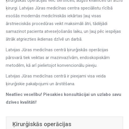
ķirurģiskās operācijas veic sertificēti, augsti kvalificēti un atzīti
ķirurgi. Latvijas Jūras medicīnas centra speciālistu rīcībā
esošās modernās medicīniskās iekārtas ļauj visas
ārstnieciskās procedūras veikt maksimāli ātri, tādējādi
samazinot pacienta atveseļošanās laiku, un ļauj pēc iespējas
ātrāk atgriezties ikdienas dzīvē un darbā.
Latvijas Jūras medicīnas centrā ķirurģiskās operācijas
pārsvarā tiek veiktas ar mazinvazīvām, endoskopiskām
metodēm, kā arī pielietojot konvencionālu pieeju.
Latvijas Jūras medicīnas centrā ir pieejami visa veida
ķirurģiskie pakalpojumi un ārstēšana.
Neatliec veselību! Piesakies konsultācijai un uzlabo savu
dzīves kvalitāti!
Ķirurģiskās operācijas