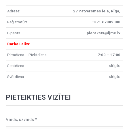
Adrese:
27 Patversmes iela, Rīga,
Reģistratūra:
+371 67889000
E-pasts
pieraksts@ljmc.lv
Darba Laiks:
Pirmdiena – Piektdiena
7:00 – 17:00
slēgts
Sestdiena
slēgts
Svētdiena
PIETEIKTIES VIZĪTEI
Vārds, uzvārds:*