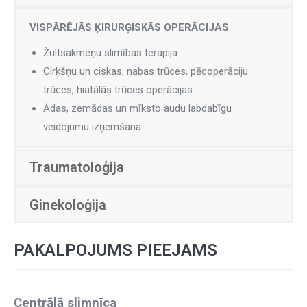
VISPĀRĒJĀS ĶIRURĢISKĀS OPERĀCIJAS
Žultsakmeņu slimības terapija
Cirkšņu un ciskas, nabas trūces, pēcoperāciju
trūces, hiatālās trūces operācijas
Ādas, zemādas un mīksto audu labdabīgu
veidojumu izņemšana
Traumatoloģija
Ginekoloģija
PAKALPOJUMS PIEEJAMS
Centrālā slimnīca