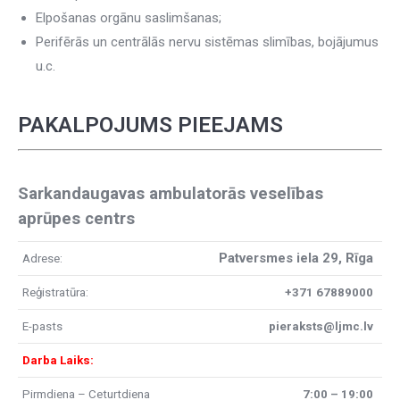
Elpošanas orgānu saslimšanas;
Perifērās un centrālās nervu sistēmas slimības, bojājumus
u.c.
PAKALPOJUMS PIEEJAMS
Sarkandaugavas ambulatorās veselības
aprūpes centrs
Patversmes iela 29, Rīga
Adrese:
Reģistratūra:
+371 67889000
E-pasts
pieraksts@ljmc.lv
Darba Laiks:
Pirmdiena – Ceturtdiena
7:00 – 19:00