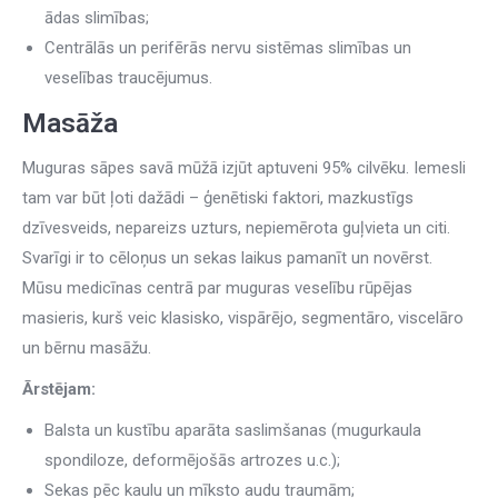
ādas slimības;
Centrālās un perifērās nervu sistēmas slimības un
veselības traucējumus.
Masāža
Muguras sāpes savā mūžā izjūt aptuveni 95% cilvēku. Iemesli
tam var būt ļoti dažādi – ģenētiski faktori, mazkustīgs
dzīvesveids, nepareizs uzturs, nepiemērota guļvieta un citi.
Svarīgi ir to cēloņus un sekas laikus pamanīt un novērst.
Mūsu medicīnas centrā par muguras veselību rūpējas
masieris, kurš veic klasisko, vispārējo, segmentāro, viscelāro
un bērnu masāžu.
Ārstējam:
Balsta un kustību aparāta saslimšanas (mugurkaula
spondiloze, deformējošās artrozes u.c.);
Sekas pēc kaulu un mīksto audu traumām;