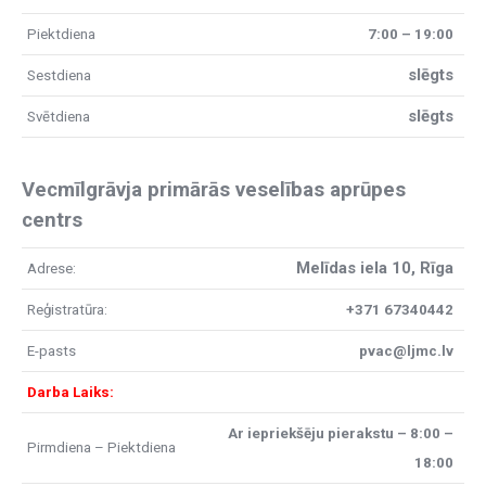
Piektdiena
7:00 – 19:00
slēgts
Sestdiena
slēgts
Svētdiena
Vecmīlgrāvja primārās veselības aprūpes
centrs
Melīdas iela 10, Rīga
Adrese:
Reģistratūra:
+371 67340442
E-pasts
pvac@ljmc.lv
Darba Laiks:
Ar iepriekšēju pierakstu – 8:00 –
Pirmdiena – Piektdiena
18:00