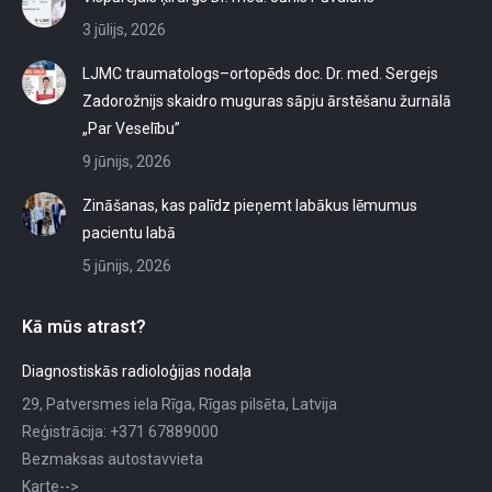
3 jūlijs, 2026
LJMC traumatologs–ortopēds doc. Dr. med. Sergejs
Zadorožnijs skaidro muguras sāpju ārstēšanu žurnālā
„Par Veselību”
9 jūnijs, 2026
Zināšanas, kas palīdz pieņemt labākus lēmumus
pacientu labā
5 jūnijs, 2026
Kā mūs atrast?
Diagnostiskās radioloģijas nodaļa
29, Patversmes iela Rīga, Rīgas pilsēta, Latvija
Reģistrācija: +371 67889000
Bezmaksas autostavvieta
Karte-->