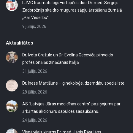
LJMC traumatologs–ortopēds doc. Dr. med. Sergejs
Zadorožnijs skaidro muguras sāpju ārstēšanu žurnālā
„Par Veselību”
9 jūnijs, 2026
Aktualitātes
Dr. Iveta Gražule un Dr. Evelīna Geceviča pilnveido
profesionālās zināšanas Itālijā
31 jūlijs, 2026
Dr. Inese Martišune – ginekoloģe, dzemdību speciāliste
28 jūlijs, 2026
AS “Latvijas Jūras medicīnas centrs” paziņojums par
ārkārtas akcionāru sapulces sasaukšanu.
24 jūlijs, 2026
Vispārējais ķirurgs Dr. med. Jānis Pāvulāns