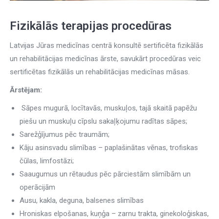
Fizikālās terapijas procedūras
Latvijas Jūras medicīnas centrā konsultē sertificēta fizikālās
un rehabilitācijas medicīnas ārste, savukārt procedūras veic
sertificētas fizikālās un rehabilitācijas medicīnas māsas.
Ārstējam:
Sāpes mugurā, locītavās, muskuļos, tajā skaitā papēžu
piešu un muskuļu cīpslu sakaļķojumu radītas sāpes;
Sarežģījumus pēc traumām;
Kāju asinsvadu slimības – paplašinātas vēnas, trofiskas
čūlas, limfostāzi;
Saaugumus un rētaudus pēc pārciestām slimībām un
operācijām
Ausu, kakla, deguna, balsenes slimības
Hroniskas elpošanas, kuņģa – zarnu trakta, ginekoloģiskas,