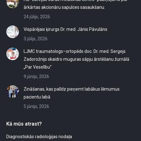
ārkārtas akcionāru sapulces sasaukšanu.
24 jūlijs, 2026
Vispārējais ķirurgs Dr. med. Jānis Pāvulāns
3 jūlijs, 2026
LJMC traumatologs–ortopēds doc. Dr. med. Sergejs
Zadorožnijs skaidro muguras sāpju ārstēšanu žurnālā
„Par Veselību”
9 jūnijs, 2026
Zināšanas, kas palīdz pieņemt labākus lēmumus
pacientu labā
5 jūnijs, 2026
Kā mūs atrast?
Diagnostiskās radioloģijas nodaļa