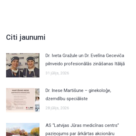
Citi jaunumi
Dr. Iveta Gražule un Dr. Evelīna Geceviča
pilnveido profesionālās zināšanas Itālijā
31 jūlijs, 2026
Dr. Inese Martišune – ginekoloģe,
dzemdību speciāliste
28 jūlijs, 2026
AS “Latvijas Jūras medicīnas centrs”
paziņojums par ārkārtas akcionāru