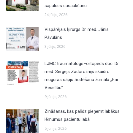
sapulces sasaukšanu.
24 jūlijs, 2026
Vispārējais ķirurgs Dr. med. Jānis
Pāvulāns
3 jūlijs, 2026
LJMC traumatologs–ortopēds doc. Dr.
med. Sergejs Zadorožnijs skaidro
muguras sāpju ārstēšanu žurnālā „Par
Veselību”
9 jūnijs, 2026
Zināšanas, kas palīdz pieņemt labākus
lēmumus pacientu labā
5 jūnijs, 2026