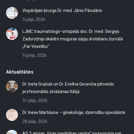
Vispārējais ķirurgs Dr. med. Jānis Pāvulāns
3 jūlijs, 2026
LJMC traumatologs–ortopēds doc. Dr. med. Sergejs
Zadorožnijs skaidro muguras sāpju ārstēšanu žurnālā
„Par Veselību”
9 jūnijs, 2026
Aktualitātes
Dr. Iveta Gražule un Dr. Evelīna Geceviča pilnveido
profesionālās zināšanas Itālijā
31 jūlijs, 2026
Dr. Inese Martišune – ginekoloģe, dzemdību speciāliste
28 jūlijs, 2026
AS “Latvijas Jūras medicīnas centrs” paziņojums par