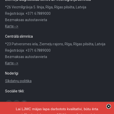
*26 Vecmīlgrāvja 5. līnija, Rīga, Rīgas pilsēta, Latvija
Reģistrācija: +371 67889000
Bezmaksas autostavvieta
Karte-->
Centrālā slimnīca
*23 Patversmes iela, Ziemeļu rajons, Rīga, Rīgas pilsēta, Latvija
Reģistrācija: +371 67889000
Bezmaksas autostavvieta
Karte-->
Noderīgi
Sīkdatņu politika
Sociālie tikli:
Find us on:
Facebook
YouTube
Instagram
Lai LJMC mājas lapa darbotots kvalitatīvi, būtu ērta
page
page
page