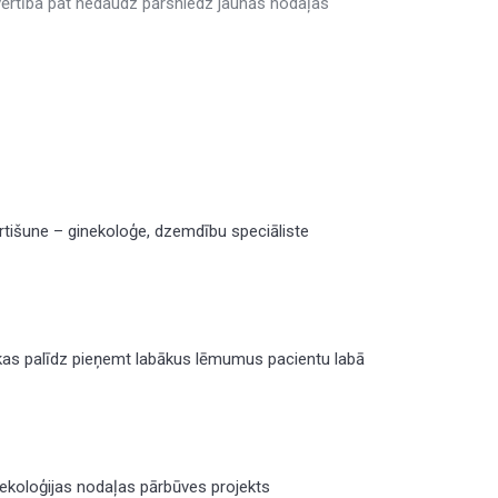
 vērtība pat nedaudz pārsniedz jaunās nodaļas
rtišune – ginekoloģe, dzemdību speciāliste
kas palīdz pieņemt labākus lēmumus pacientu labā
ekoloģijas nodaļas pārbūves projekts