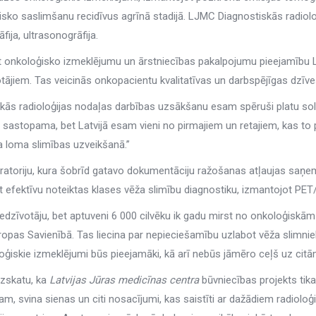
ko saslimšanu recidīvus agrīnā stadijā. LJMC Diagnostiskās radioloģi
ija, ultrasonogrāfija.
t onkoloģisko izmeklējumu un ārstniecības pakalpojumu pieejamību Latv
ājiem. Tas veicinās onkopacientu kvalitatīvas un darbspējīgas dzīv
iskās radioloģijas nodaļas darbības uzsākšanu esam spēruši platu so
i sastopama, bet Latvijā esam vieni no pirmajiem un retajiem, kas to
oša loma slimības uzveikšanā.”
ratoriju, kura šobrīd gatavo dokumentāciju ražošanas atļaujas saņemša
not efektīvu noteiktas klases vēža slimību diagnostiku, izmantojot PET
00 iedzīvotāju, bet aptuveni 6 000 cilvēku ik gadu mirst no onkoloģis
 Eiropas Savienībā. Tas liecina par nepieciešamību uzlabot vēža slim
oģiskie izmeklējumi būs pieejamāki, kā arī nebūs jāmēro ceļš uz citā
Uzskatu, ka
Latvijas Jūras medicīnas centra
būvniecības projekts tika 
ram, svina sienas un citi nosacījumi, kas saistīti ar dažādiem radiol