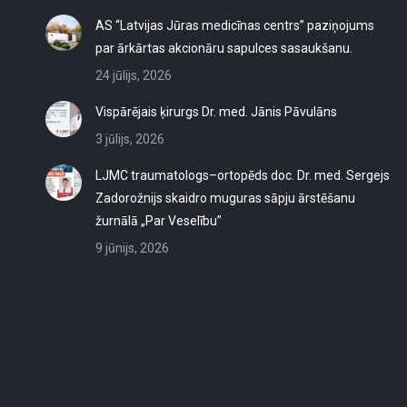
AS “Latvijas Jūras medicīnas centrs” paziņojums
par ārkārtas akcionāru sapulces sasaukšanu.
24 jūlijs, 2026
Vispārējais ķirurgs Dr. med. Jānis Pāvulāns
3 jūlijs, 2026
LJMC traumatologs–ortopēds doc. Dr. med. Sergejs
Zadorožnijs skaidro muguras sāpju ārstēšanu
žurnālā „Par Veselību”
9 jūnijs, 2026