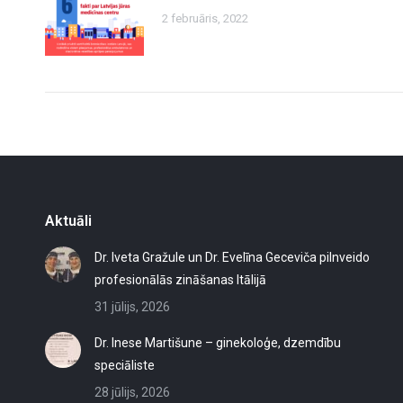
2 februāris, 2022
Aktuāli
Dr. Iveta Gražule un Dr. Evelīna Geceviča pilnveido
profesionālās zināšanas Itālijā
31 jūlijs, 2026
Dr. Inese Martišune – ginekoloģe, dzemdību
speciāliste
28 jūlijs, 2026