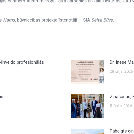
jas centriem Austrumeiropā, kurā darbosies unikālas iekārtas, kuru
js
Nams
, būvniecības projekta īstenotāji – SIA
Selva Būve.
 pilnveido profesionālās
Dr. Inese Ma
28 jūlijs, 2026
ns
Zināšanas, 
5 jūnijs, 2026
Pabeigts gin