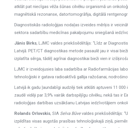
atklāt pat niecīgas vēža šūnas cilvēku organismā un onkoloģis
magnētiskā rezonanse, datortomogrāfija, digitālā rentgenogrāf
Diagnostiskās radioloģijas nodaļas izveides mērķis ir veicinā
sektora sadarbību medicīnas pakalpojumu sniegšanā iedzīvot
Jānis Birks
, LJMC valdes priekšsēdētājs: “Līdz ar Diagnost
Latvijā. PET/CT diagnostikas metode pasaulē jau ir visai biež
izplatīta sērga, tādēļ agrīnai diagnostikai bieži vien ir izšķir
LJMC ir izveidojusies laba sadarbība ar Radiofarmācijas labo
tehnoloģiski ir gatava radioaktīvā gallija ražošanai, nodroši
Latvijā ik gadu ļaundabīgi audzēji tiek atklāti aptuveni 11 0
zaudē vidēji par 3,9% vairāk darbspējīgu cilvēku, nekā tas ir
radioloģijas darbības uzsākšanu Latvijas iedzīvotājiem onkol
Rolands Orlovskis
, SIA
Selva Būve
valdes priekšsēdētājs: “
izpildītas visas augstās prasības tehnoloģiskajā ziņā, piemē