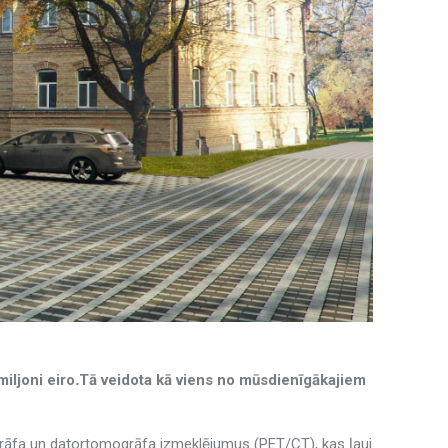
miljoni eiro
.
Tā veidota kā viens no mūsdienīgākajiem
grāfa un datortomogrāfa izmeklējumus (PET/CT), kas ļauj