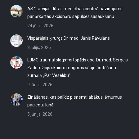
AS “Latvijas Jūras medicīnas centrs” paziņojums
par ārkārtas akcionāru sapulces sasaukšanu.
24 jūlijs, 2026
Vispārējais ķirurgs Dr. med. Jānis Pāvulāns
3 jūlijs, 2026
LJMC traumatologs–ortopēds doc. Dr. med. Sergejs
Zadorožnijs skaidro muguras sāpju ārstēšanu
žurnālā „Par Veselību”
9 jūnijs, 2026
Zināšanas, kas palīdz pieņemt labākus lēmumus
pacientu labā
5 jūnijs, 2026