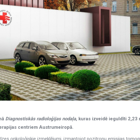
nā
Diagnostiskās radioloģijas nodaļa
, kuras izveidē ieguldīti 2,23 
terapijas centriem Austrumeiropā.
udzes onkoloģiskie izmeklējumi, izmantojot pozitronu emisijas tomo