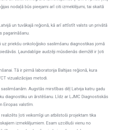
jas nodaļā būs pieejami arī citi izmeklējumi, tai skaitā
ijā un tuvākajā reģionā, kā arī attīstīt valsts un privātā
es pagarināšanu.
li uz priekšu onkoloģisko saslimšanu diagnostikas jomā
 piedāvās. Ļaundabīgie audzēji mūsdienās diemžēl ir ļoti
nai. Tā ir pirmā laboratorija Baltijas reģionā, kura
/CT vizualizācijas metodi.
kām saslimšanām. Augstās mirstības dēļ Latvija katru gadu
nieku diagnostiku un ārstēšanu. Līdz ar LJMC Diagnostiskās
m Eiropas valstīm.
realizēts ļoti veiksmīgi un atbilstoši projektam tika
oģiskajiem izmeklējumiem. Esam uzcēluši vienu no