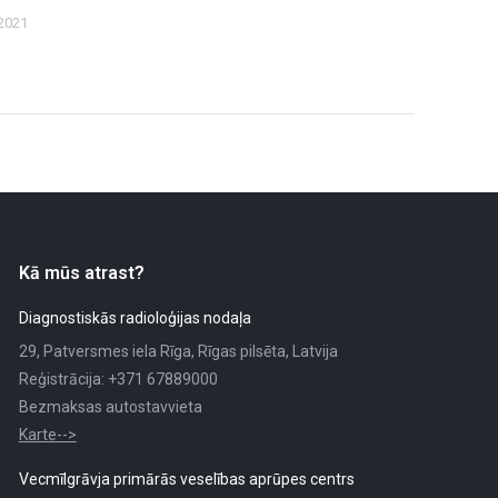
2021
Kā mūs atrast?
Diagnostiskās radioloģijas nodaļa
29, Patversmes iela Rīga, Rīgas pilsēta, Latvija
Reģistrācija: +371 67889000
Bezmaksas autostavvieta
Karte-->
Vecmīlgrāvja primārās veselības aprūpes centrs