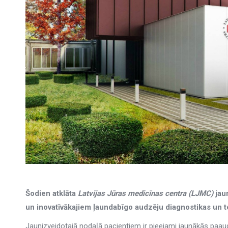
Šodien atklāta
Latvijas Jūras medicīnas centra (LJMC)
jau
un inovatīvākajiem ļaundabīgo audzēju diagnostikas un 
Jaunizveidotajā nodaļā pacientiem ir pieejami jaunākās paa