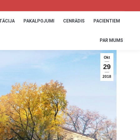
TĀCIJA
TĀCIJA
PAKALPOJUMI
PAKALPOJUMI
CENRĀDIS
CENRĀDIS
PACIENTIEM
PACIENTIEM
PAR MUMS
PAR MUMS
Okt
29
2018