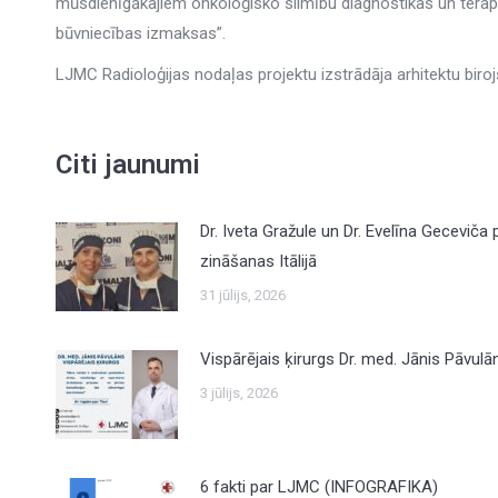
mūsdienīgākajiem onkoloģisko slimību diagnostikas un terapi
būvniecības izmaksas”.
LJMC Radioloģijas nodaļas projektu izstrādāja arhitektu biro
Citi jaunumi
Dr. Iveta Gražule un Dr. Evelīna Geceviča
zināšanas Itālijā
31 jūlijs, 2026
Vispārējais ķirurgs Dr. med. Jānis Pāvulā
3 jūlijs, 2026
6 fakti par LJMC (INFOGRAFIKA)