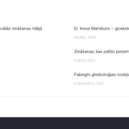
onālās zināšanas Itālijā
Dr. Inese Martišune – gineko
28 jūlijs, 2026
Zināšanas, kas palīdz pieņe
5 jūnijs, 2026
Pabeigts ginekoloģijas nodaļ
6 decembris, 2021