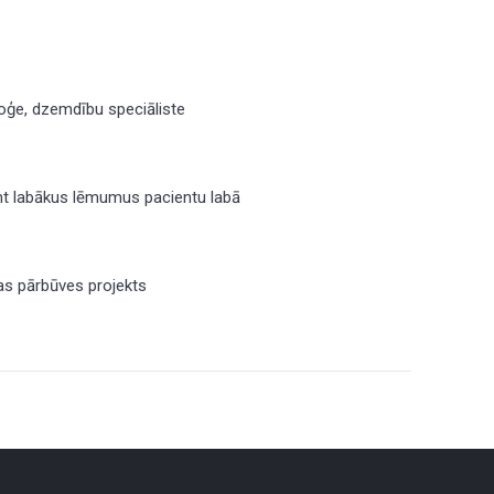
loģe, dzemdību speciāliste
mt labākus lēmumus pacientu labā
as pārbūves projekts