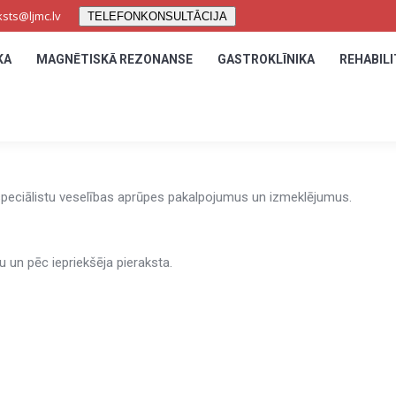
ksts@ljmc.lv
ksts@ljmc.lv
TELEFONKONSULTĀCIJA
TELEFONKONSULTĀCIJA
KA
KA
MAGNĒTISKĀ REZONANSE
MAGNĒTISKĀ REZONANSE
GASTROKLĪNIKA
GASTROKLĪNIKA
REHABILI
REHABILI
speciālistu veselības aprūpes pakalpojumus un izmeklējumus.
 un pēc iepriekšēja pieraksta.