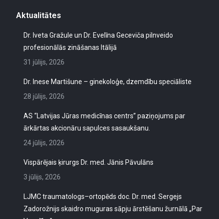
Aktualitātes
Dr. Iveta Gražule un Dr. Evelīna Geceviča pilnveido
profesionālās zināšanas Itālijā
31 jūlijs, 2026
Dr. Inese Martišune – ginekoloģe, dzemdību speciāliste
28 jūlijs, 2026
AS “Latvijas Jūras medicīnas centrs” paziņojums par
ārkārtas akcionāru sapulces sasaukšanu.
24 jūlijs, 2026
Vispārējais ķirurgs Dr. med. Jānis Pāvulāns
3 jūlijs, 2026
LJMC traumatologs–ortopēds doc. Dr. med. Sergejs
Zadorožnijs skaidro muguras sāpju ārstēšanu žurnālā „Par