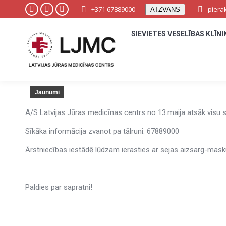
+371 67889000
+371 67889000
piera
piera
ATZVANS
ATZVANS
Facebook
Facebook
YouTube
YouTube
Instagram
Instagram
page
page
page
page
page
page
SIEVIETES VESELĪBAS KLĪNI
SIEVIETES VESELĪBAS KLĪNI
opens
opens
opens
opens
opens
opens
in
in
in
in
in
in
new
new
new
new
new
new
window
window
window
window
window
window
Jaunumi
A/S Latvijas Jūras medicīnas centrs no 13.maija atsāk visu 
Sīkāka informācija zvanot pa tālruni: 67889000
Ārstniecības iestādē lūdzam ierasties ar sejas aizsarg-masku
Paldies par sapratni!