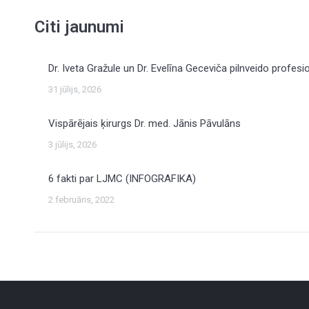
Citi jaunumi
Dr. Iveta Gražule un Dr. Evelīna Geceviča pilnveido profesi
31 jūlijs, 2026
Vispārējais ķirurgs Dr. med. Jānis Pāvulāns
3 jūlijs, 2026
6 fakti par LJMC (INFOGRAFIKA)
2 februāris, 2022