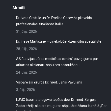
Aktuāli
Dr. Iveta Gražule un Dr. Evelīna Geceviča pilnveido
profesionālās zināšanas Itālijā
31 jūlijs, 2026
Dr. Inese Martišune – ginekoloģe, dzemdību speciāliste
28 jūlijs, 2026
AS “Latvijas Jūras medicīnas centrs” paziņojums par
ārkārtas akcionāru sapulces sasaukšanu.
24 jūlijs, 2026
Vispārējais ķirurgs Dr. med. Jānis Pāvulāns
3 jūlijs, 2026
LJMC traumatologs–ortopēds doc. Dr. med. Sergejs
Zadorožnijs skaidro muguras sāpju ārstēšanu žurnālā „Par