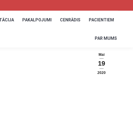
TĀCIJA
TĀCIJA
PAKALPOJUMI
PAKALPOJUMI
CENRĀDIS
CENRĀDIS
PACIENTIEM
PACIENTIEM
PAR MUMS
PAR MUMS
Mai
19
2020