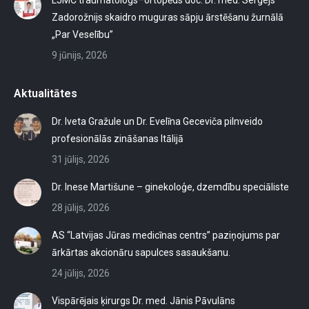
LJMC traumatologs–ortopēds doc. Dr. med. Sergejs
Zadorožnijs skaidro muguras sāpju ārstēšanu žurnālā
„Par Veselību”
9 jūnijs, 2026
Aktualitātes
Dr. Iveta Gražule un Dr. Evelīna Geceviča pilnveido
profesionālās zināšanas Itālijā
31 jūlijs, 2026
Dr. Inese Martišune – ginekoloģe, dzemdību speciāliste
28 jūlijs, 2026
AS “Latvijas Jūras medicīnas centrs” paziņojums par
ārkārtas akcionāru sapulces sasaukšanu.
24 jūlijs, 2026
Vispārējais ķirurgs Dr. med. Jānis Pāvulāns