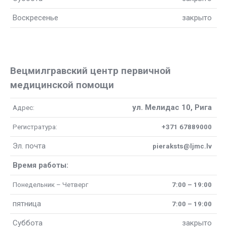
Воскресенье
закрыто
Вецмилгравский центр первичной
медицинской помощи
ул. Мелидас 10, Рига
Адрес:
Регистратура:
+371 67889000
Эл. почта
pieraksts@ljmc.lv
Время работы:
Понедельник – Четверг
7:00 – 19:00
пятница
7:00 – 19:00
Суббота
закрыто