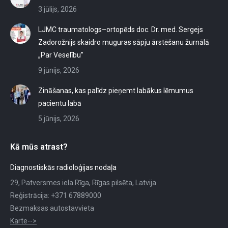
3 jūlijs, 2026
LJMC traumatologs–ortopēds doc. Dr. med. Sergejs
Zadorožnijs skaidro muguras sāpju ārstēšanu žurnālā
„Par Veselību”
9 jūnijs, 2026
Zināšanas, kas palīdz pieņemt labākus lēmumus
pacientu labā
5 jūnijs, 2026
Kā mūs atrast?
Diagnostiskās radioloģijas nodaļa
29, Patversmes iela Rīga, Rīgas pilsēta, Latvija
Reģistrācija: +371 67889000
Bezmaksas autostavvieta
Karte-->