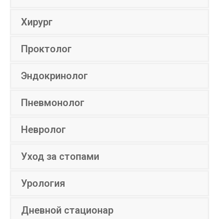
Хирург
Проктолог
Эндокринолог
Пневмонолог
Невролог
Уход за стопами
Урология
Дневной стационар