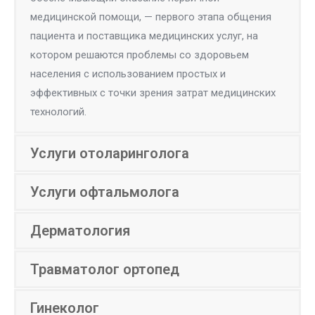
медицинской помощи, — первого этапа общения
пациента и поставщика медицинских услуг, на
котором решаются проблемы со здоровьем
населения с использованием простых и
эффективных с точки зрения затрат медицинских
технологий.
Услуги отоларинголога
Услуги офтальмолога
Дерматология
Травматолог ортопед
Гинеколог