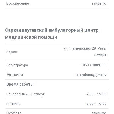
Воскресенье
закрыто
Саркандаугавский амбулаторный центр
медицинской помощи
ул. Патверсмес 29, Рига,
Адрес:
Латвия
Регистратура:
+371 67889000
Эл. почта
pieraksts@ljmc.lv
Время работы:
Понедельник – Четверг
7:00 – 19:00
пятница
7:00 – 19:00
Суббота
закрыто