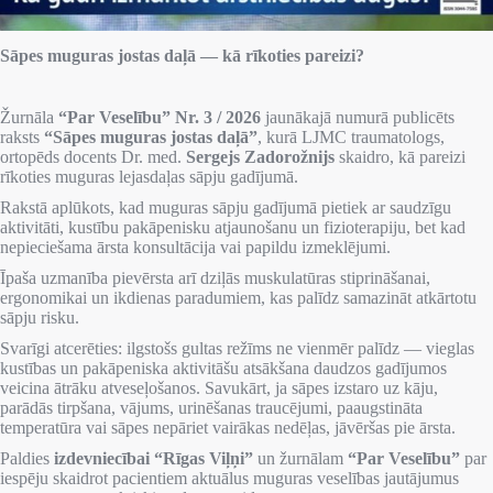
Sāpes muguras jostas daļā — kā rīkoties pareizi?
Žurnāla
“Par Veselību” Nr. 3 / 2026
jaunākajā numurā publicēts
raksts
“Sāpes muguras jostas daļā”
, kurā LJMC traumatologs,
ortopēds docents Dr. med.
Sergejs Zadorožnijs
skaidro, kā pareizi
rīkoties muguras lejasdaļas sāpju gadījumā.
Rakstā aplūkots, kad muguras sāpju gadījumā pietiek ar saudzīgu
aktivitāti, kustību pakāpenisku atjaunošanu un fizioterapiju, bet kad
nepieciešama ārsta konsultācija vai papildu izmeklējumi.
Īpaša uzmanība pievērsta arī dziļās muskulatūras stiprināšanai,
ergonomikai un ikdienas paradumiem, kas palīdz samazināt atkārtotu
sāpju risku.
Svarīgi atcerēties: ilgstošs gultas režīms ne vienmēr palīdz — vieglas
kustības un pakāpeniska aktivitāšu atsākšana daudzos gadījumos
veicina ātrāku atveseļošanos. Savukārt, ja sāpes izstaro uz kāju,
parādās tirpšana, vājums, urinēšanas traucējumi, paaugstināta
temperatūra vai sāpes nepāriet vairākas nedēļas, jāvēršas pie ārsta.
Paldies
izdevniecībai “Rīgas Viļņi”
un žurnālam
“Par Veselību”
par
iespēju skaidrot pacientiem aktuālus muguras veselības jautājumus