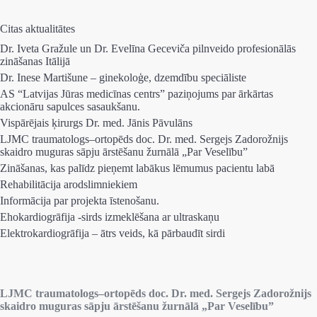
Citas aktualitātes
Dr. Iveta Gražule un Dr. Evelīna Geceviča pilnveido profesionālās
zināšanas Itālijā
Dr. Inese Martišune – ginekoloģe, dzemdību speciāliste
AS “Latvijas Jūras medicīnas centrs” paziņojums par ārkārtas
akcionāru sapulces sasaukšanu.
Vispārējais ķirurgs Dr. med. Jānis Pāvulāns
LJMC traumatologs–ortopēds doc. Dr. med. Sergejs Zadorožnijs
skaidro muguras sāpju ārstēšanu žurnālā „Par Veselību”
Zināšanas, kas palīdz pieņemt labākus lēmumus pacientu labā
Rehabilitācija arodslimniekiem
Informācija par projekta īstenošanu.
Ehokardiogrāfija -sirds izmeklēšana ar ultraskaņu
Elektrokardiogrāfija – ātrs veids, kā pārbaudīt sirdi
LJMC traumatologs–ortopēds doc. Dr. med. Sergejs Zadorožnijs
skaidro muguras sāpju ārstēšanu žurnālā „Par Veselību”