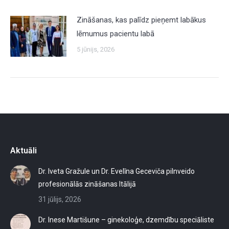
Zināšanas, kas palīdz pieņemt labākus
lēmumus pacientu labā
5 jūnijs, 2026
Aktuāli
Dr. Iveta Gražule un Dr. Evelīna Geceviča pilnveido
profesionālās zināšanas Itālijā
31 jūlijs, 2026
Dr. Inese Martišune – ginekoloģe, dzemdību speciāliste