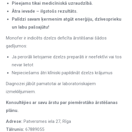
Pieejams tikai medicīniskā uzraudzībā.
Ātra ievade – ilgstošs rezultāts.
Palīdzi savam ķermenim atgūt enerģiju, dzīvesprieku
un labu pašsajūtu!
Monofer ir indicēts dzelzs deficīta ārstēšanai šādos
gadījumos:
Ja perorāli lietojamie dzelzs preparāti ir neefektīvi vai tos
nevar lietot
Nepieciešams ātri klīniski papildināt dzelzs krājumus
Diagnozei jābūt pamatotai ar laboratoriskajiem
izmeklējumiem.
Konsultējies ar savu ārstu par piemērotāko ārstēšanas
plānu.
Adrese:
Patversmes iela 27, Rīga
Tālrunis:
67889055