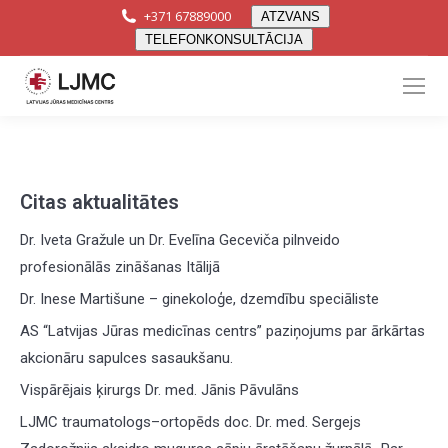
+371 67889000
ATZVANS
TELEFONKONSULTĀCIJA
Facebook
YouTube
Instagram
page
page
page
opens
opens
opens
in
in
in
Citas aktualitātes
new
new
new
window
window
window
Dr. Iveta Gražule un Dr. Evelīna Geceviča pilnveido
profesionālās zināšanas Itālijā
Dr. Inese Martišune – ginekoloģe, dzemdību speciāliste
AS “Latvijas Jūras medicīnas centrs” paziņojums par ārkārtas
akcionāru sapulces sasaukšanu.
Vispārējais ķirurgs Dr. med. Jānis Pāvulāns
LJMC traumatologs–ortopēds doc. Dr. med. Sergejs