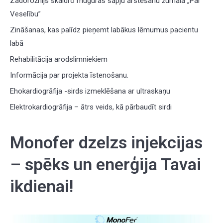
Zadorožnijs skaidro muguras sāpju ārstēšanu žurnālā „Par
Veselību”
Zināšanas, kas palīdz pieņemt labākus lēmumus pacientu
labā
Rehabilitācija arodslimniekiem
Informācija par projekta īstenošanu.
Ehokardiogrāfija -sirds izmeklēšana ar ultraskaņu
Elektrokardiogrāfija – ātrs veids, kā pārbaudīt sirdi
Monofer dzelzs injekcijas
– spēks un enerģija Tavai
ikdienai!