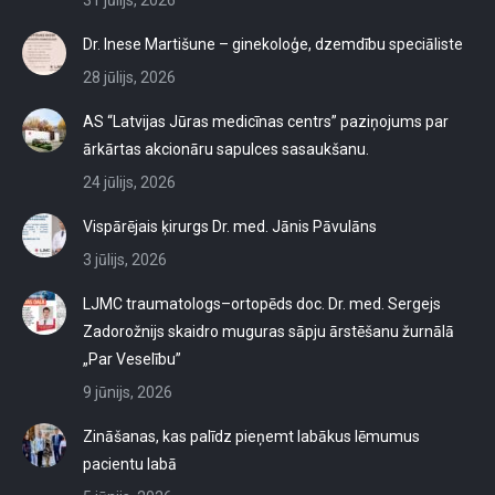
Dr. Inese Martišune – ginekoloģe, dzemdību speciāliste
28 jūlijs, 2026
AS “Latvijas Jūras medicīnas centrs” paziņojums par
ārkārtas akcionāru sapulces sasaukšanu.
24 jūlijs, 2026
Vispārējais ķirurgs Dr. med. Jānis Pāvulāns
3 jūlijs, 2026
LJMC traumatologs–ortopēds doc. Dr. med. Sergejs
Zadorožnijs skaidro muguras sāpju ārstēšanu žurnālā
„Par Veselību”
9 jūnijs, 2026
Zināšanas, kas palīdz pieņemt labākus lēmumus
pacientu labā