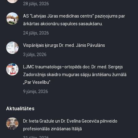
28 jūlijs, 2026
AS “Latvijas Jūras medicīnas centrs” paziņojums par
ārkārtas akcionāru sapulces sasaukšanu.
24 jūlijs, 2026
Vispārējais ķirurgs Dr. med. Jānis Pāvulāns
3 jūlijs, 2026
LJMC traumatologs–ortopēds doc. Dr. med. Sergejs
Zadorožnijs skaidro muguras sāpju ārstēšanu žurnālā
„Par Veselību”
9 jūnijs, 2026
Aktualitātes
Dr. Iveta Gražule un Dr. Evelīna Geceviča pilnveido
profesionālās zināšanas Itālijā
31 jūlijs, 2026