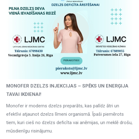
MONOFER DZELZS INJEKCIJAS – SPĒKS UN ENERĢIJA
TAVAI IKDIENAI!
Monofer ir moderns dzelzs preparāts, kas palīdz ātri un
efektīvi atjaunot dzelzs līmeni organismā. Īpaši piemērots
tiem, kuri cieš no dzelzs deficīta vai anēmijas, un meklē drošu,
mūsdienīgu risinājumu.