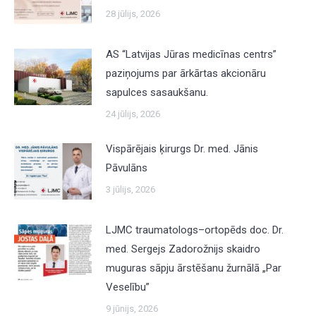
28 jūlijs, 2026
AS “Latvijas Jūras medicīnas centrs”
paziņojums par ārkārtas akcionāru
sapulces sasaukšanu.
24 jūlijs, 2026
Vispārējais ķirurgs Dr. med. Jānis
Pāvulāns
3 jūlijs, 2026
LJMC traumatologs–ortopēds doc. Dr.
med. Sergejs Zadorožnijs skaidro
muguras sāpju ārstēšanu žurnālā „Par
Veselību”
9 jūnijs, 2026