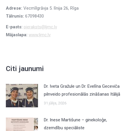
Adrese:
Vecmīlgrāvja 5. līnija 26, Rīga
Tālrunis:
67098430
E-pasts:
pieraksts@ljmc.lv
Mājaslapa:
www.ljmc.lv
Citi jaunumi
Dr. Iveta Gražule un Dr. Evelīna Geceviča
pilnveido profesionālās zināšanas Itālijā
31 jūlijs, 2026
Dr. Inese Martišune – ginekoloģe,
dzemdību speciāliste