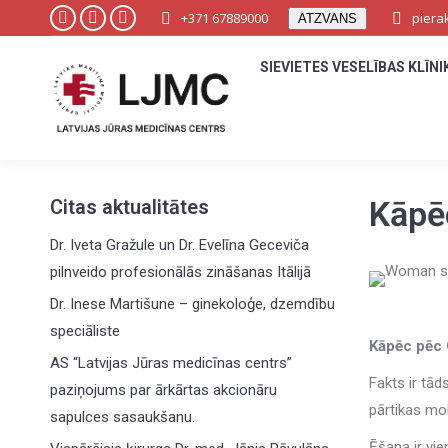
+371 67889000
+371 67889000
piera
piera
ATZVANS
ATZVANS
Facebook
Facebook
YouTube
YouTube
Instagram
Instagram
page
page
page
page
page
page
SIEVIETES VESELĪBAS KLĪNI
SIEVIETES VESELĪBAS KLĪNI
opens
opens
opens
opens
opens
opens
in
in
in
in
in
in
new
new
new
new
new
new
window
window
window
window
window
window
Kāpēc
Citas aktualitātes
Dr. Iveta Gražule un Dr. Evelīna Geceviča
pilnveido profesionālās zināšanas Itālijā
Dr. Inese Martišune – ginekoloģe, dzemdību
speciāliste
Kāpēc pēc 
AS “Latvijas Jūras medicīnas centrs”
Fakts ir tād
paziņojums par ārkārtas akcionāru
pārtikas mo
sapulces sasaukšanu.
Ēšana ir vie