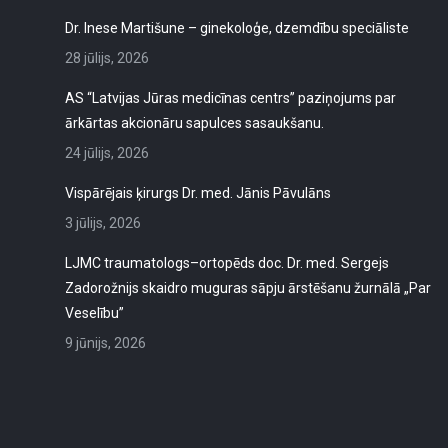
Dr. Inese Martišune – ginekoloģe, dzemdību speciāliste
28 jūlijs, 2026
AS “Latvijas Jūras medicīnas centrs” paziņojums par
ārkārtas akcionāru sapulces sasaukšanu.
24 jūlijs, 2026
Vispārējais ķirurgs Dr. med. Jānis Pāvulāns
3 jūlijs, 2026
LJMC traumatologs–ortopēds doc. Dr. med. Sergejs
Zadorožnijs skaidro muguras sāpju ārstēšanu žurnālā „Par
Veselību”
9 jūnijs, 2026