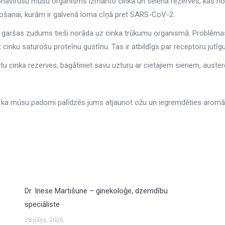
onavīrusu mūsu organisms izmanto cinka un selēna rezerves, kas nod
ažošanai, kurām ir galvenā loma cīņā pret SARS-CoV-2.
garšas zudums tieši norāda uz cinka trūkumu organismā. Problēmas bū
 cinku saturošu proteīnu gustīnu. Tas ir atbildīgs par receptoru jutī
ātu cinka rezerves, bagātiniet savu uzturu ar cietajiem sieriem, aust
ka mūsu padomi palīdzēs jums atjaunot ožu un iegremdēties aromāt
Dr. Inese Martišune – ginekoloģe, dzemdību
speciāliste
28 jūlijs, 2026