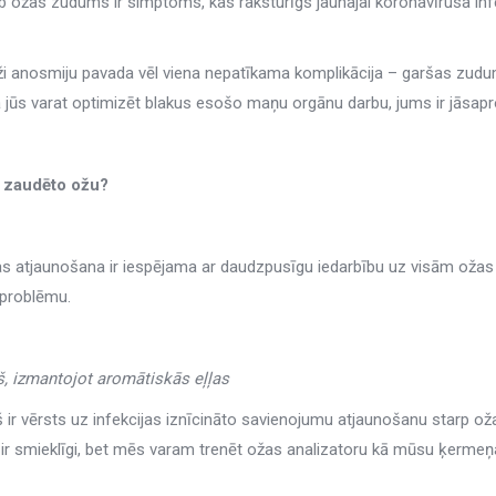
b ožas zudums ir simptoms, kas raksturīgs jaunajai koronavīrusa in
i anosmiju pavada vēl viena nepatīkama komplikācija – garšas zudums,
 jūs varat optimizēt blakus esošo maņu orgānu darbu, jums ir jāsaprot
t zaudēto ožu?
as atjaunošana ir iespējama ar daudzpusīgu iedarbību uz visām ožas 
 problēmu.
š, izmantojot aromātiskās eļļas
š ir vērsts uz infekcijas iznīcināto savienojumu atjaunošanu starp
 ir smieklīgi, bet mēs varam trenēt ožas analizatoru kā mūsu ķerme