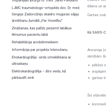
Vispārējais ķirurgs Dr. med. Jānis Pāvulāns
ēdiens un a
LJMC traumatologs–ortopēds doc. Dr. med.
Sergejs Zadorožnijs skaidro muguras sāpju
Garšas zudu
ārstēšanu žurnālā „Par Veselību”
Zināšanas, kas palīdz pieņemt labākus
Kā SARS-Co
lēmumus pacientu labā
Rehabilitācija arodslimniekiem
Informācija par projekta īstenošanu.
Anosmija (s
slimībām. B
Ehokardiogrāfija -sirds izmeklēšana ar
ultraskaņu
pēkšņs 
Elektrokardiogrāfija – ātrs veids, kā
iespējam
pārbaudīt sirdi
garšas t
Šis stāvokli
koronavī