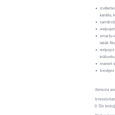
izvēlieti
kanēlis, 
samērcēji
ieelpoji
smaržu i
labāk fik
ieelpojot
krātuvēs;
mainiet 
trenējies
Sensora ana
Izveseļošan
D. Šīs biolo