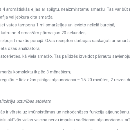
es 4 aromātiskās eļļas ar spilgtu, neaizmirstamu smaržu. Tas var būt 
kafija vai jebkura cita smarža;
et vates tamponu 1 ml smaržeļļas un ievieto nelielā burciņā;
et katru no 4 smaržām pārmaiņus 20 sekundes;
eelpojiet mazās porcijā. Ožas receptori darbojas saskaņoti ar smarž
sēta ožas analizatorā;
 atcerieties, kā viela smaržo. Tas palīdzēs izveidot pārrautu savien
smaržu komplektu ik pēc 3 mēnešiem;
 regulāri – līdz ožas pilnīgai atjaunošanai – 15-20 minūtes, 2 reizes d
lizētāja uzturības atbalsts
ās ir vērsta uz imūnsistēmas un neiroģenēzes funkciju atjaunošanu. 
ģiski aktīvās vielas veicina nervu impulsu vadīšanas atjaunošanos, arī