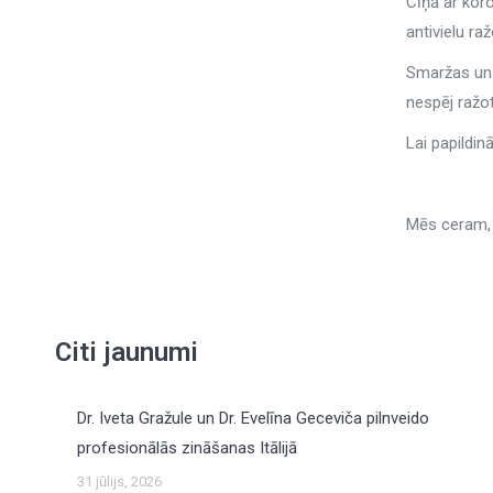
Cīņā ar kor
antivielu r
Smaržas un 
nespēj ražot
Lai papildin
Mēs ceram, 
Citi jaunumi
Dr. Iveta Gražule un Dr. Evelīna Geceviča pilnveido
profesionālās zināšanas Itālijā
31 jūlijs, 2026