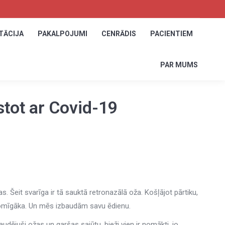
TĀCIJA
TĀCIJA
PAKALPOJUMI
PAKALPOJUMI
CENRĀDIS
CENRĀDIS
PACIENTIEM
PACIENTIEM
PAR MUMS
PAR MUMS
tot ar Covid-19
s. Šeit svarīga ir tā sauktā retronazālā oža. Košļājot pārtiku,
jomīgāka. Un mēs izbaudām savu ēdienu.
udējuši ožas un garšas sajūtu, bieži vien ir nomākti, jo