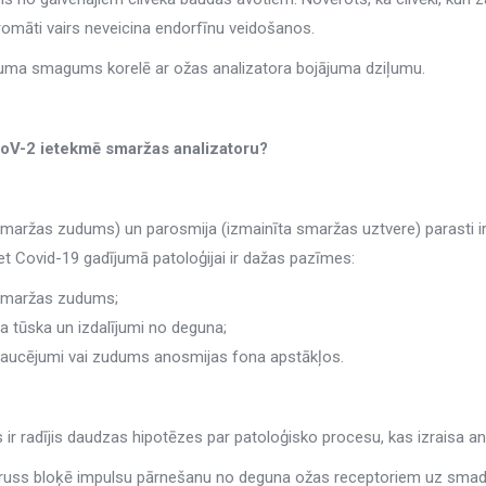
romāti vairs neveicina endorfīnu veidošanos.
ma smagums korelē ar ožas analizatora bojājuma dziļumu.
V-2 ietekmē smaržas analizatoru?
maržas zudums) un parosmija (izmainīta smaržas uztvere) parasti i
et Covid-19 gadījumā patoloģijai ir dažas pazīmes:
smaržas zudums;
a tūska un izdalījumi no deguna;
raucējumi vai zudums anosmijas fona apstākļos.
s ir radījis daudzas hipotēzes par patoloģisko procesu, kas izraisa 
russ bloķē impulsu pārnešanu no deguna ožas receptoriem uz smad