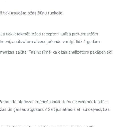
 tiek traucēta ožas šūnu funkcija.
Ja tiek ietekmēti ožas receptori, jutība pret smaržām
menī, analizatora atveseļošanās var ilgt līdz 1 gadam.
maržas sajūta. Tas nozīmē, ka ožas analizators pakāpeniski
sti tā atgriežas mēneša laikā. Taču ne vienmēr tas tā ir.
ržas un garšas atgūšanu? Šeit jūs atradīsiet īsu ceļvedi, kas