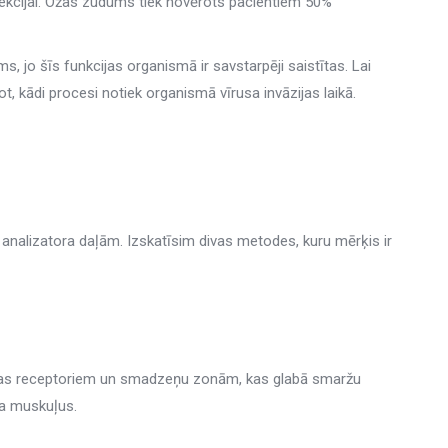
fekcijai. Ožas zudums tiek novērots pacientiem 50%
 jo šīs funkcijas organismā ir savstarpēji saistītas. Lai
, kādi procesi notiek organismā vīrusa invāzijas laikā.
analizatora daļām. Izskatīsim divas metodes, kuru mērķis ir
 ožas receptoriem un smadzeņu zonām, kas glabā smaržu
ņa muskuļus.