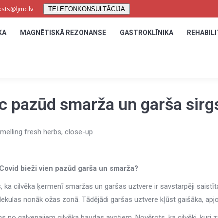
ksts@ljmc.lv
ksts@ljmc.lv
TELEFONKONSULTĀCIJA
TELEFONKONSULTĀCIJA
KA
KA
MAGNĒTISKĀ REZONANSE
MAGNĒTISKĀ REZONANSE
GASTROKLĪNIKA
GASTROKLĪNIKA
REHABILI
REHABILI
 pazūd smarža un garša sirgs
Covid bieži vien pazūd garša un smarža?
s, ka cilvēka ķermenī smaržas un garšas uztvere ir savstarpēji saistīta
lekulas nonāk ožas zonā. Tādējādi garšas uztvere kļūst gaišāka, ap
ns no galvenajiem cilvēka baudas avotiem. Novērots, ka cilvēki, kuri za