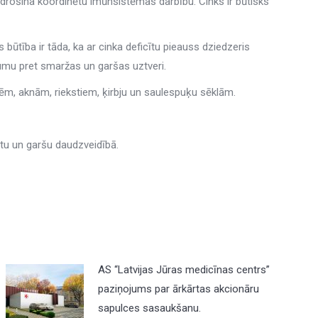
rošina koordinētu imūnsistēmas darbību. Cinks ir būtisks
tība ir tāda, ka ar cinka deficītu pieauss dziedzeris
gumu pret smaržas un garšas uztveri.
erēm, aknām, riekstiem, ķirbju un saulespuķu sēklām.
u un garšu daudzveidībā.
AS “Latvijas Jūras medicīnas centrs”
paziņojums par ārkārtas akcionāru
sapulces sasaukšanu.