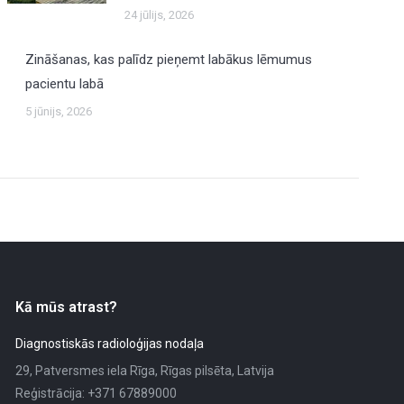
24 jūlijs, 2026
Zināšanas, kas palīdz pieņemt labākus lēmumus
pacientu labā
5 jūnijs, 2026
Kā mūs atrast?
Diagnostiskās radioloģijas nodaļa
29, Patversmes iela Rīga, Rīgas pilsēta, Latvija
Reģistrācija: +371 67889000