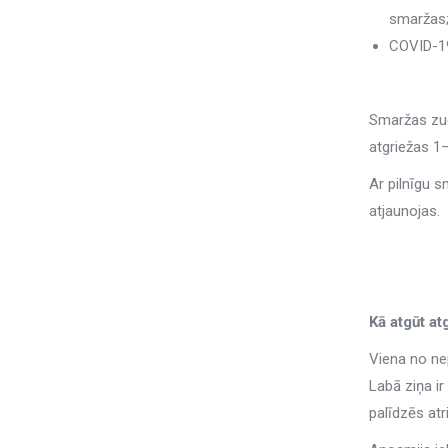
smaržas
COVID-19
Smaržas zudu
atgriežas 1–
Ar pilnīgu 
atjaunojas.
Kā atgūt a
Viena no ne
Labā ziņa ir
palīdzēs atr