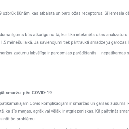
;
 uzbrūk šūnām, kas atbalsta un baro ožas receptorus. Šī iemesla dēļ
ma ilgums būs atkarīgs no tā, kur tika ietekmēts ožas analizators. 
1,5 mēnešu laikā. Ja savienojumi tiek pārtraukti smadzeņu garozas lī
smaržas zudumu labvēlīga ir parosmijas parādīšanās – nepatīkamas s
tgūt smaržu pēc COVID-19
patīkamākajām Covid komplikācijām ir smaržas un garšas zudums. Para
 tā, ka šīs maņas, agrāk vai vēlāk, ir atgriezeniskas. Kā paātrināt sma
isināt šo problēmu.