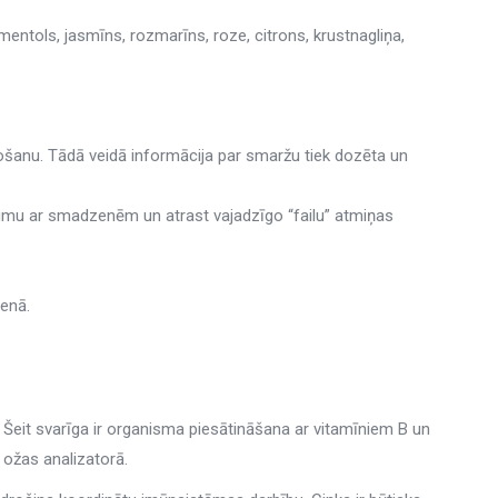
mentols, jasmīns, rozmarīns, roze, citrons, krustnagliņa,
ošanu. Tādā veidā informācija par smaržu tiek dozēta un
ojumu ar smadzenēm un atrast vajadzīgo “failu” atmiņas
ienā.
Šeit svarīga ir organisma piesātināšana ar vitamīniem B un
 ožas analizatorā.