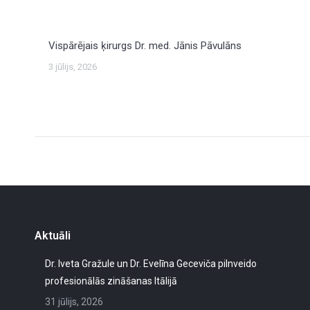
Vispārējais ķirurgs Dr. med. Jānis Pāvulāns
3 jūlijs, 2026
Aktuāli
Dr. Iveta Gražule un Dr. Evelīna Geceviča pilnveido
profesionālās zināšanas Itālijā
31 jūlijs, 2026