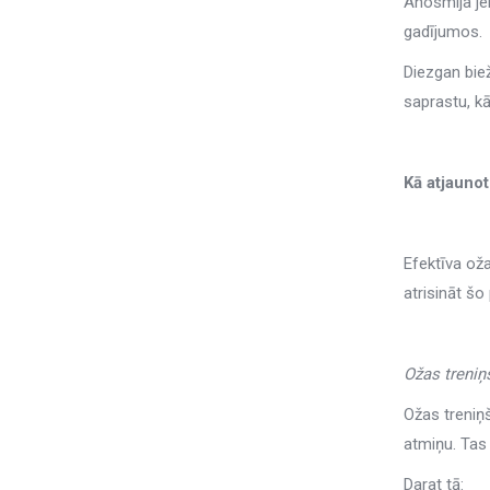
Anosmija je
gadījumos.
Diezgan biež
saprastu, kā
Kā atjauno
Efektīva ož
atrisināt šo
Ožas treniņ
Ožas treniņ
atmiņu. Tas
Darat tā: