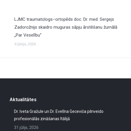
LJMC traumatologs–ortopēds doc. Dr. med. Sergejs
Zadorožnijs skaidro muguras sāpju ārstēšanu žurnālā
„Par Veselību”
9 jūnijs, 2026
Aktualitātes
Dr. Iveta Gražule un Dr. Evelīna Geceviča pilnveido
profesionālās zināšanas Itālijā
31 jūlijs, 2026