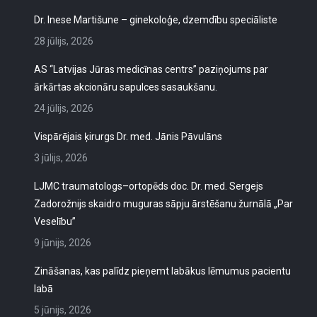
Dr. Inese Martišune – ginekoloģe, dzemdību speciāliste
28 jūlijs, 2026
AS “Latvijas Jūras medicīnas centrs” paziņojums par
ārkārtas akcionāru sapulces sasaukšanu.
24 jūlijs, 2026
Vispārējais ķirurgs Dr. med. Jānis Pāvulāns
3 jūlijs, 2026
LJMC traumatologs–ortopēds doc. Dr. med. Sergejs
Zadorožnijs skaidro muguras sāpju ārstēšanu žurnālā „Par
Veselību”
9 jūnijs, 2026
Zināšanas, kas palīdz pieņemt labākus lēmumus pacientu
labā
5 jūnijs, 2026