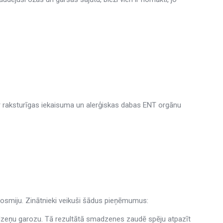
r raksturīgas iekaisuma un alerģiskas dabas ENT orgānu
anosmiju. Zinātnieki veikuši šādus pieņēmumus:
zeņu garozu. Tā rezultātā smadzenes zaudē spēju atpazīt