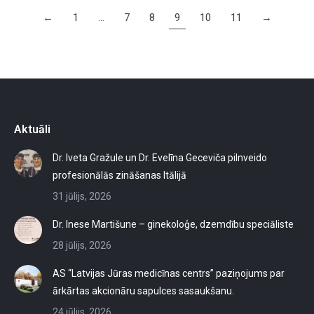
←
1
…
7
8
9
10
11
→
Aktuāli
Dr. Iveta Gražule un Dr. Evelīna Geceviča pilnveido
profesionālās zināšanas Itālijā
31 jūlijs, 2026
Dr. Inese Martišune – ginekoloģe, dzemdību speciāliste
28 jūlijs, 2026
AS “Latvijas Jūras medicīnas centrs” paziņojums par
ārkārtas akcionāru sapulces sasaukšanu.
24 jūlijs, 2026