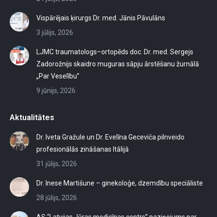
Vispārējais ķirurgs Dr. med. Jānis Pāvulāns
3 jūlijs, 2026
LJMC traumatologs–ortopēds doc. Dr. med. Sergejs
Zadorožnijs skaidro muguras sāpju ārstēšanu žurnālā
„Par Veselību”
9 jūnijs, 2026
Aktualitātes
Dr. Iveta Gražule un Dr. Evelīna Geceviča pilnveido
profesionālās zināšanas Itālijā
31 jūlijs, 2026
Dr. Inese Martišune – ginekoloģe, dzemdību speciāliste
28 jūlijs, 2026
AS “Latvijas Jūras medicīnas centrs” paziņojums par