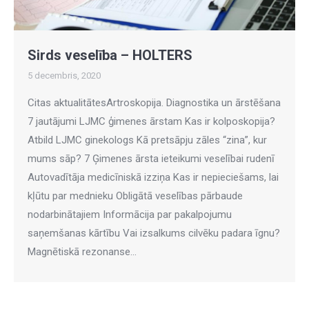
Sirds veselība – HOLTERS
5 decembris, 2020
Citas aktualitātesArtroskopija. Diagnostika un ārstēšana
7 jautājumi LJMC ģimenes ārstam Kas ir kolposkopija?
Atbild LJMC ginekologs Kā pretsāpju zāles “zina”, kur
mums sāp? 7 Ģimenes ārsta ieteikumi veselībai rudenī
Autovadītāja medicīniskā izziņa Kas ir nepieciešams, lai
kļūtu par mednieku Obligātā veselības pārbaude
nodarbinātajiem Informācija par pakalpojumu
saņemšanas kārtību Vai izsalkums cilvēku padara īgnu?
Magnētiskā rezonanse…