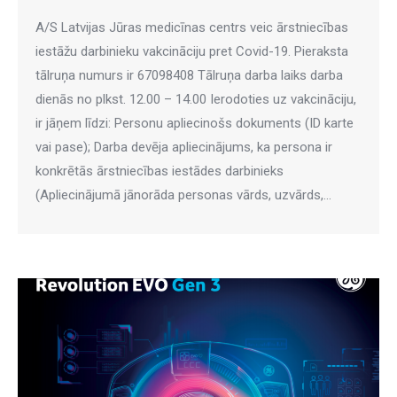
A/S Latvijas Jūras medicīnas centrs veic ārstniecības
iestāžu darbinieku vakcināciju pret Covid-19. Pieraksta
tālruņa numurs ir 67098408 Tālruņa darba laiks darba
dienās no plkst. 12.00 – 14.00 Ierodoties uz vakcināciju,
ir jāņem līdzi: Personu apliecinošs dokuments (ID karte
vai pase); Darba devēja apliecinājums, ka persona ir
konkrētās ārstniecības iestādes darbinieks
(Apliecinājumā jānorāda personas vārds, uzvārds,…