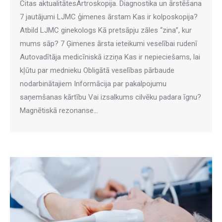
Citas aktualitātesArtroskopija. Diagnostika un ārstēšana
7 jautājumi LJMC ģimenes ārstam Kas ir kolposkopija?
Atbild LJMC ginekologs Kā pretsāpju zāles “zina”, kur
mums sāp? 7 Ģimenes ārsta ieteikumi veselībai rudenī
Autovadītāja medicīniskā izziņa Kas ir nepieciešams, lai
kļūtu par mednieku Obligātā veselības pārbaude
nodarbinātajiem Informācija par pakalpojumu
saņemšanas kārtību Vai izsalkums cilvēku padara īgnu?
Magnētiskā rezonanse…