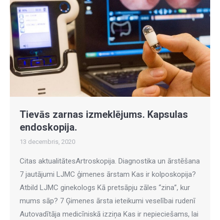
Tievās zarnas izmeklējums. Kapsulas
endoskopija.
13 decembris, 2020
Citas aktualitātesArtroskopija. Diagnostika un ārstēšana
7 jautājumi LJMC ģimenes ārstam Kas ir kolposkopija?
Atbild LJMC ginekologs Kā pretsāpju zāles “zina”, kur
mums sāp? 7 Ģimenes ārsta ieteikumi veselībai rudenī
Autovadītāja medicīniskā izziņa Kas ir nepieciešams, lai