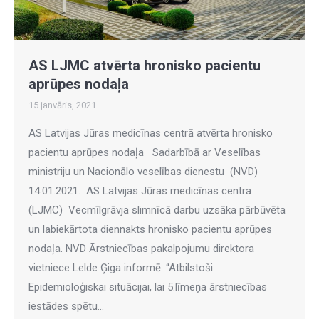
AS LJMC atvērta hronisko pacientu
aprūpes nodaļa
15 janvāris, 2021
AS Latvijas Jūras medicīnas centrā atvērta hronisko
pacientu aprūpes nodaļa Sadarbībā ar Veselības
ministriju un Nacionālo veselības dienestu (NVD)
14.01.2021. AS Latvijas Jūras medicīnas centra
(LJMC) Vecmīlgrāvja slimnīcā darbu uzsāka pārbūvēta
un labiekārtota diennakts hronisko pacientu aprūpes
nodaļa. NVD Ārstniecības pakalpojumu direktora
vietniece Lelde Ģiga informē: “Atbilstoši
Epidemioloģiskai situācijai, lai 5.līmeņa ārstniecības
iestādes spētu…