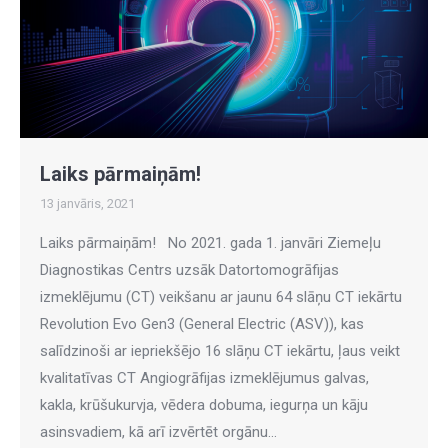
Laiks pārmaiņām!
13 janvāris, 2021
Laiks pārmaiņām! No 2021. gada 1. janvāri Ziemeļu
Diagnostikas Centrs uzsāk Datortomogrāfijas
izmeklējumu (CT) veikšanu ar jaunu 64 slāņu CT iekārtu
Revolution Evo Gen3 (General Electric (ASV)), kas
salīdzinoši ar iepriekšējo 16 slāņu CT iekārtu, ļaus veikt
kvalitatīvas CT Angiogrāfijas izmeklējumus galvas,
kakla, krūšukurvja, vēdera dobuma, iegurņa un kāju
asinsvadiem, kā arī izvērtēt orgānu…