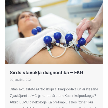
Sirds stāvokļa diagnostika – EKG
20 janvāris, 2021
Citas aktualitātesArtroskopija. Diagnostika un ārstēšana
7 jautājumi LJMC ģimenes ārstam Kas ir kolposkopija?
Atbild LJMC ginekologs Kā pretsāpju zāles “zina”, kur