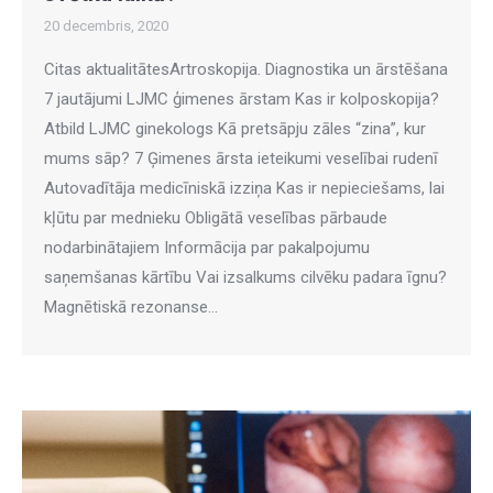
20 decembris, 2020
Citas aktualitātesArtroskopija. Diagnostika un ārstēšana
7 jautājumi LJMC ģimenes ārstam Kas ir kolposkopija?
Atbild LJMC ginekologs Kā pretsāpju zāles “zina”, kur
mums sāp? 7 Ģimenes ārsta ieteikumi veselībai rudenī
Autovadītāja medicīniskā izziņa Kas ir nepieciešams, lai
kļūtu par mednieku Obligātā veselības pārbaude
nodarbinātajiem Informācija par pakalpojumu
saņemšanas kārtību Vai izsalkums cilvēku padara īgnu?
Magnētiskā rezonanse…