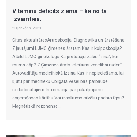
Vitamīnu deficīts ziemā – kā no tā
izvairīties.
28 janvāris, 2021
Citas aktualitātesArtroskopija. Diagnostika un ārstēšana
7 jautājumi LJMC ģimenes ārstam Kas ir kolposkopija?
Atbild LJMC ginekologs Kā pretsāpju zāles “zina”, kur
mums sāp? 7 Ģimenes ārsta ieteikumi veselībai rudenī
Autovadītāja medicīniskā izziņa Kas ir nepieciešams, lai
kļūtu par mednieku Obligātā veselības pārbaude
nodarbinātajiem Informācija par pakalpojumu
saņemšanas kārtību Vai izsalkums cilvēku padara īgnu?
Magnētiskā rezonanse…