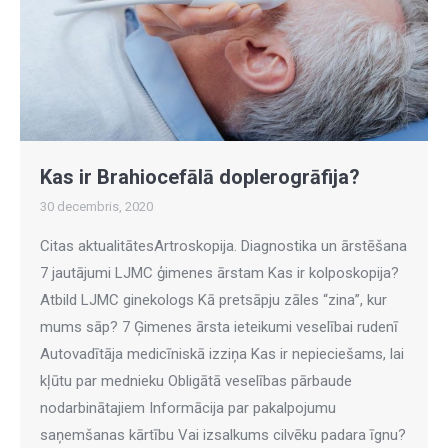
Kas ir Brahiocefālā doplerogrāfija?
30 decembris, 2020
Citas aktualitātesArtroskopija. Diagnostika un ārstēšana
7 jautājumi LJMC ģimenes ārstam Kas ir kolposkopija?
Atbild LJMC ginekologs Kā pretsāpju zāles “zina”, kur
mums sāp? 7 Ģimenes ārsta ieteikumi veselībai rudenī
Autovadītāja medicīniskā izziņa Kas ir nepieciešams, lai
kļūtu par mednieku Obligātā veselības pārbaude
nodarbinātajiem Informācija par pakalpojumu
saņemšanas kārtību Vai izsalkums cilvēku padara īgnu?