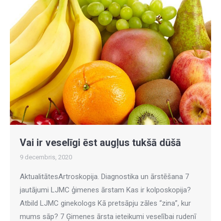
Vai ir veselīgi ēst augļus tukšā dūšā
9 decembris, 2020
AktualitātesArtroskopija. Diagnostika un ārstēšana 7
jautājumi LJMC ģimenes ārstam Kas ir kolposkopija?
Atbild LJMC ginekologs Kā pretsāpju zāles “zina”, kur
mums sāp? 7 Ģimenes ārsta ieteikumi veselībai rudenī