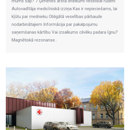
mums sāp? 7 Ģimenes ārsta ieteikumi veselībai rudenī
Autovadītāja medicīniskā izziņa Kas ir nepieciešams, lai
kļūtu par mednieku Obligātā veselības pārbaude
nodarbinātajiem Informācija par pakalpojumu
saņemšanas kārtību Vai izsalkums cilvēku padara īgnu?
Magnētiskā rezonanse…