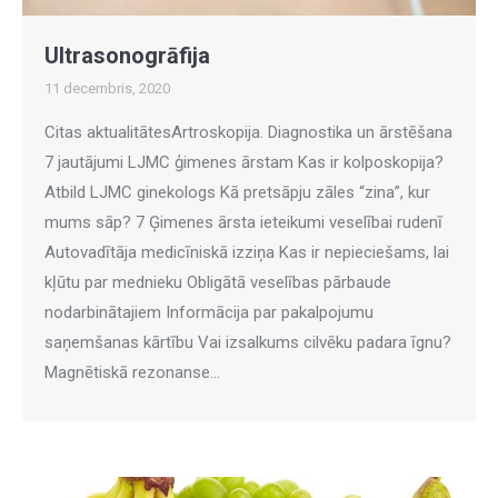
Ultrasonogrāfija
11 decembris, 2020
Citas aktualitātesArtroskopija. Diagnostika un ārstēšana
7 jautājumi LJMC ģimenes ārstam Kas ir kolposkopija?
Atbild LJMC ginekologs Kā pretsāpju zāles “zina”, kur
mums sāp? 7 Ģimenes ārsta ieteikumi veselībai rudenī
Autovadītāja medicīniskā izziņa Kas ir nepieciešams, lai
kļūtu par mednieku Obligātā veselības pārbaude
nodarbinātajiem Informācija par pakalpojumu
saņemšanas kārtību Vai izsalkums cilvēku padara īgnu?
Magnētiskā rezonanse…