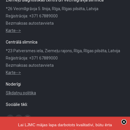
*26 Vecmīlgrāvja 5. līnija, Rīga, Rīgas pilsēta, Latvija
Reģistrācija: +371 67889000
Bezmaksas autostavvieta
Karte-->
Centrālā slimnīca
*23 Patversmes iela, Ziemeļu rajons, Rīga, Rīgas pilsēta, Latvija
Reģistrācija: +371 67889000
Bezmaksas autostavvieta
Karte-->
Noderīgi
Sīkdatņu politika
Sociālie tikli:
Find us on:
Facebook
YouTube
Instagram
Lai LJMC mājas lapa darbotots kvalitatīvi, būtu ērta
page
page
page