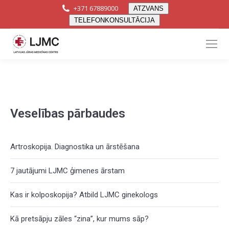
+371 67889000
ATZVANS
TELEFONKONSULTĀCIJA
Facebook
YouTube
Instagram
page
page
page
opens
opens
opens
in
in
in
new
new
new
Veselības pārbaudes
window
window
window
Artroskopija. Diagnostika un ārstēšana
7 jautājumi LJMC ģimenes ārstam
Kas ir kolposkopija? Atbild LJMC ginekologs
Kā pretsāpju zāles “zina”, kur mums sāp?