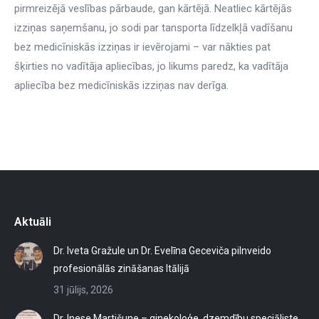
pirmreizējā veslības pārbaude, gan kārtējā. Neatliec kārtējās
izziņas saņemšanu, jo sodi par tansporta līdzelkļā vadīšanu
bez medicīniskās izziņas ir ievērojami – var nākties pat
šķirties no vadītāja apliecības, jo likums paredz, ka vadītāja
apliecība bez medicīniskās izziņas nav derīga.
Aktuāli
Dr. Iveta Gražule un Dr. Evelīna Geceviča pilnveido
profesionālās zināšanas Itālijā
31 jūlijs, 2026
Dr. Inese Martišune – ginekoloģe, dzemdību speciāliste