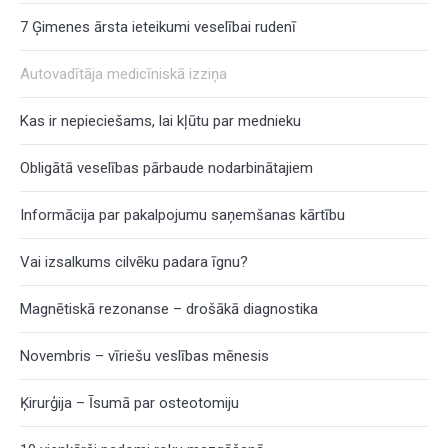
7 Ģimenes ārsta ieteikumi veselībai rudenī
Autovadītāja medicīniskā izziņa
Kas ir nepieciešams, lai kļūtu par mednieku
Obligātā veselības pārbaude nodarbinātajiem
Informācija par pakalpojumu saņemšanas kārtību
Vai izsalkums cilvēku padara īgnu?
Magnētiskā rezonanse – drošākā diagnostika
Novembris – vīriešu veslības mēnesis
Ķirurģija – Īsumā par osteotomiju