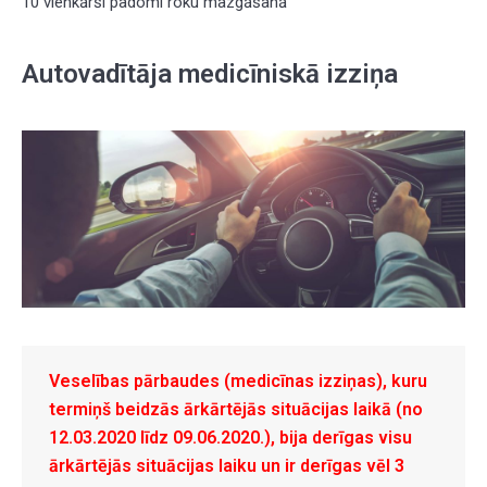
10 vienkārši padomi roku mazgāšanā
Autovadītāja medicīniskā izziņa
Veselības pārbaudes (medicīnas izziņas), kuru
termiņš beidzās ārkārtējās situācijas laikā (no
12.03.2020 līdz 09.06.2020.), bija derīgas visu
ārkārtējās situācijas laiku un ir derīgas vēl 3