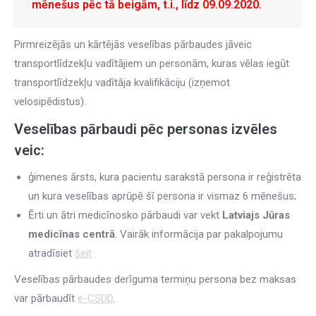
mēnešus pēc tā beigām, t.i., līdz 09.09.2020.
Pirmreizējās un kārtējās veselības pārbaudes jāveic
transportlīdzekļu vadītājiem un personām, kuras vēlas iegūt
transportlīdzekļu vadītāja kvalifikāciju (izņemot
velosipēdistus).
Veselības pārbaudi pēc personas izvēles
veic:
ģimenes ārsts, kura pacientu sarakstā persona ir reģistrēta
un kura veselības aprūpē šī persona ir vismaz 6 mēnešus;
Ērti un ātri medicīnosko pārbaudi var vekt
Latviajs Jūras
medicīnas centrā
. Vairāk informācija par pakalpojumu
atradīsiet
šeit
Veselības pārbaudes derīguma termiņu persona bez maksas
var pārbaudīt
e-CSDD
.