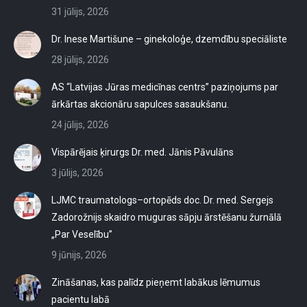
31 jūlijs, 2026
Dr. Inese Martišune – ginekoloģe, dzemdību speciāliste
28 jūlijs, 2026
AS “Latvijas Jūras medicīnas centrs” paziņojums par
ārkārtas akcionāru sapulces sasaukšanu.
24 jūlijs, 2026
Vispārējais ķirurgs Dr. med. Jānis Pāvulāns
3 jūlijs, 2026
LJMC traumatologs–ortopēds doc. Dr. med. Sergejs
Zadorožnijs skaidro muguras sāpju ārstēšanu žurnālā
„Par Veselību”
9 jūnijs, 2026
Zināšanas, kas palīdz pieņemt labākus lēmumus
pacientu labā