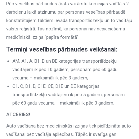
Pēc veselības pārbaudes ārsts vai ārstu komisijas vadītājs 2
darbdienu laikā atzinumu par personas veselības pārbaudē
konstatētajiem faktiem ievada transportlīdzekļu un to vadītāju
valsts reģistrā. Tas nozīmē, ka personai nav nepieciešama
medicīniskā izziņa “papīra formātā”.
Termiņi veselības pārbaudes veikšanai:
AM, A1, A, B1, B un BE kategorijas transportlīdzekļu
vadītājiem ik pēc 10 gadiem, personām pēc 60 gadu
vecuma – maksimāli ik pēc 3 gadiem;
C1, C, D1, D, C1E, CE, D1E un DE kategorijas
transportlīdzekļu vadītājiem ik pēc 5 gadiem, personām
pēc 60 gadu vecuma – maksimāli ik pēc 3 gadiem.
ATCERIES!
Auto vadīšana bez medicīniskās izziņas tiek pielīdzināta auto
vadīšanai bez vadītāja apliecības. Tāpēc ir svarīga gan